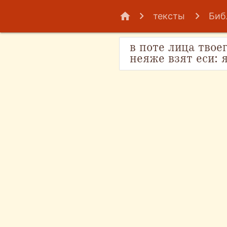
home
тексты
Биб
в поте лица твое
неяже взят еси: 