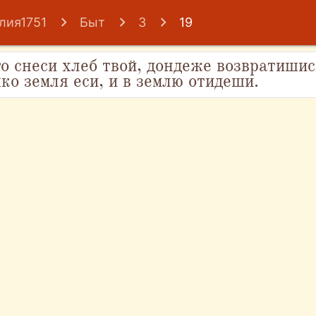
лия1751
Быт
3
19
го снеси хлеб твой, дондеже возвратишис
яко земля еси, и в землю отидеши.