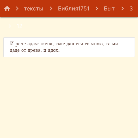
home
тексты
Библия1751
Быт
3
12
И рече адам: жена, юже дал еси со мною, та ми
даде от древа, и ядох.