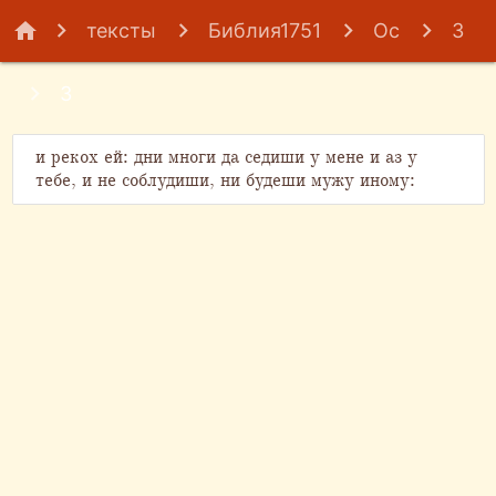
home
тексты
Библия1751
Ос
3
3
и рекох ей: дни многи да седиши у мене и аз у
тебе, и не соблудиши, ни будеши мужу иному: