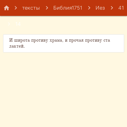
home
тексты
Библия1751
Иез
41
14
И широта противу храма, и прочая противу ста
лактей.