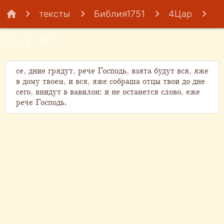
home
тексты
Библия1751
4Цар
20
17
се, дние грядут, рече Господь, взята будут вся, яже
в дому твоем, и вся, яже собраша отцы твои до дне
сего, внидут в вавилон: и не останется слово, еже
рече Господь.