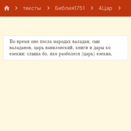
home
тексты
Библия1751
4Цар
20
12
Во время оно посла мародах валадан, сын
валаданов, царь вавилонский, книги и дары ко
езекии: слыша бо, яко разболеся (царь) езекиа.