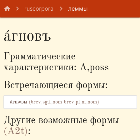
home
ruscorpora
леммы
а́гновъ
Грамматические
характеристики: A,poss
Встречающиеся формы:
а́гнѡвы
(brev,sg,f,nom|brev,pl,m,nom)
Другие возможные формы
(A2t)
: