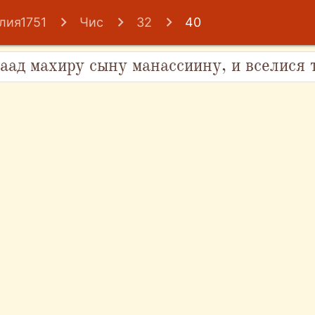
лия1751
Чис
32
40
лаад махиру сыну манассиину, и вселися 