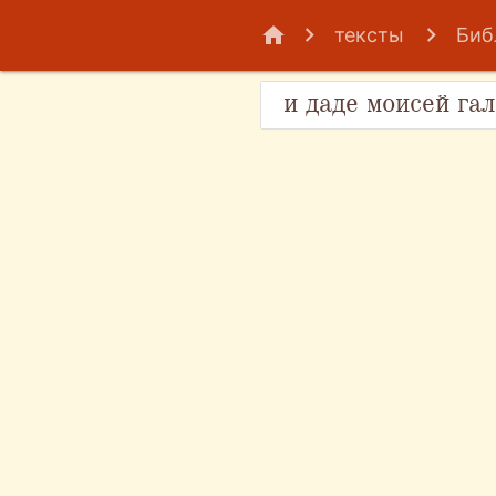
home
тексты
Биб
и даде моисей га