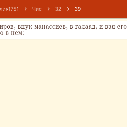
лия1751
Чис
32
39
ров, внук манассиев, в галаад, и взя его
о в нем: