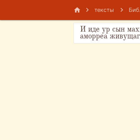
home
тексты
Биб
И иде ур сын махи
аморреа живущаг