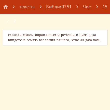
home
тексты
Библия1751
Чис
15
2
глаголи сыном израилевым и речеши к ним: егда
внидете в землю вселения вашего, юже аз даю вам,