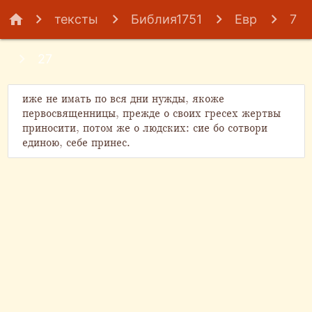
home
тексты
Библия1751
Евр
7
27
иже не имать по вся дни нужды, якоже
первосвященницы, прежде о своих гресех жертвы
приносити, потом же о людских: сие бо сотвори
единою, себе принес.