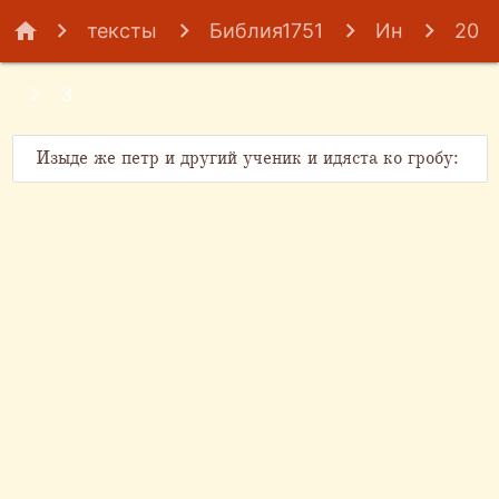
home
тексты
Библия1751
Ин
20
3
Изыде же петр и другий ученик и идяста ко гробу: