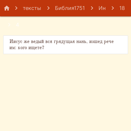
home
тексты
Библия1751
Ин
18
4
Иисус же ведый вся грядущая нань, изшед рече
им: кого ищете?