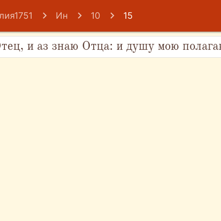
лия1751
Ин
10
15
тец, и аз знаю Отца: и душу мою полага