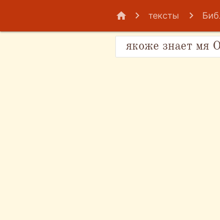
home
тексты
Биб
якоже знает мя О