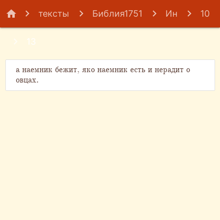
home
тексты
Библия1751
Ин
10
13
а наемник бежит, яко наемник есть и нерадит о
овцах.