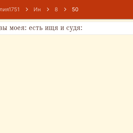
лия1751
Ин
8
50
вы моея: есть ищя и судя: