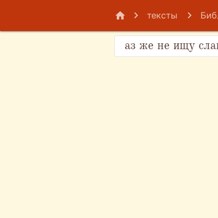
home
тексты
Биб
аз же не ищу сла