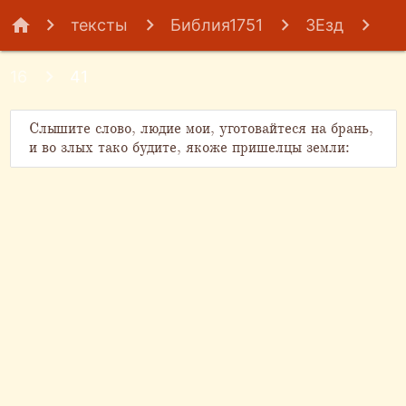
home
тексты
Библия1751
3Езд
16
41
Слышите слово, людие мои, уготовайтеся на брань,
и во злых тако будите, якоже пришелцы земли: