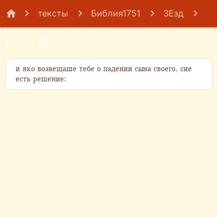
home
тексты
Библия1751
3Езд
10
43
и яко возвещаше тебе о падении сына своего, сие
есть решение: