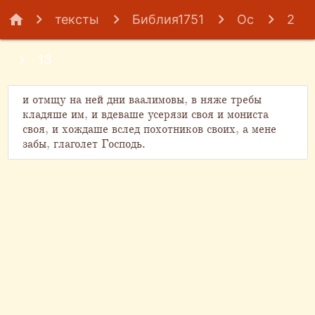
home
тексты
Библия1751
Ос
2
13
и отмщу на ней дни ваалимовы, в няже требы
кладяше им, и вдеваше усерязи своя и мониста
своя, и хождаше вслед похотников своих, а мене
забы, глаголет Господь.