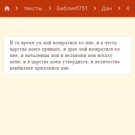
home
тексты
Библия1751
Дан
4
33
В то время ум мой возвратися ко мне, и в честь
царства моего приидох, и зрак мой возвратися ко
мне, и началницы мои и вельможи мои искаху
мене: и в царстве моем утвердихся, и величество
изюбилнее приложися мне.