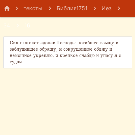
home
тексты
Библия1751
Иез
34
16
Сия глаголет адонаи Господь: погибшее взыщу и
заблудившее обращу, и сокрушенное обяжу и
немощное укреплю, и крепкое снабдю и упасу я с
судом.