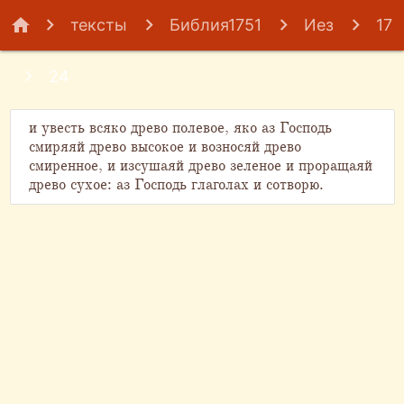
home
тексты
Библия1751
Иез
17
24
и увесть всяко древо полевое, яко аз Господь
смиряяй древо высокое и возносяй древо
смиренное, и изсушаяй древо зеленое и проращаяй
древо сухое: аз Господь глаголах и сотворю.