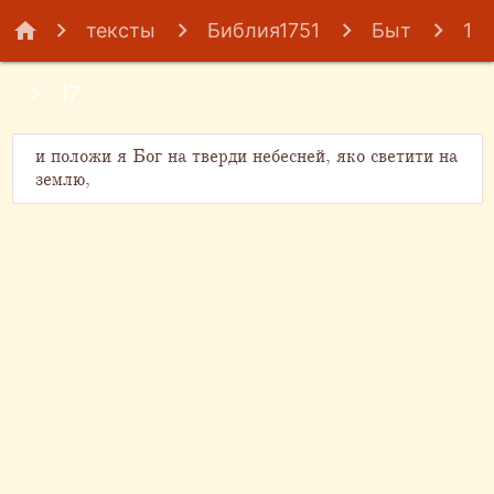
home
тексты
Библия1751
Быт
1
17
и положи я Бог на тверди небесней, яко светити на
землю,