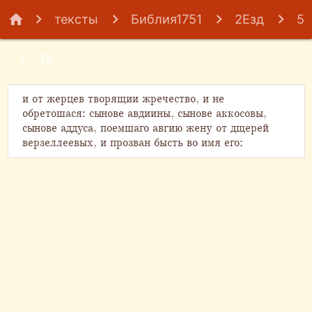
home
тексты
Библия1751
2Езд
5
38
и от жерцев творящии жречество, и не
обретошася: сынове авдиины, сынове аккосовы,
сынове аддуса, поемшаго авгию жену от дщерей
верзеллеевых, и прозван бысть во имя его: