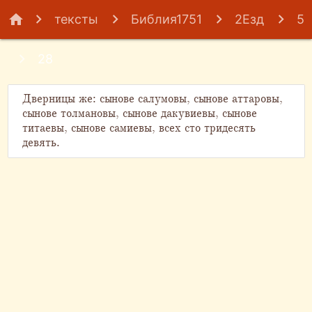
home
тексты
Библия1751
2Езд
5
28
Дверницы же: сынове салумовы, сынове аттаровы,
сынове толмановы, сынове дакувиевы, сынове
титаевы, сынове самиевы, всех сто тридесять
девять.