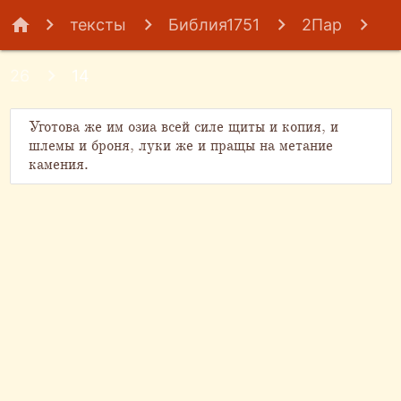
home
тексты
Библия1751
2Пар
26
14
Уготова же им озиа всей силе щиты и копия, и
шлемы и броня, луки же и пращы на метание
камения.